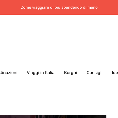
Come viaggiare di più spendendo di meno
tinazioni
Viaggi in Italia
Borghi
Consigli
Id