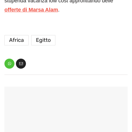
stupenda vacanza low cost approfittando delle
offerte di Marsa Alam
.
Africa
Egitto