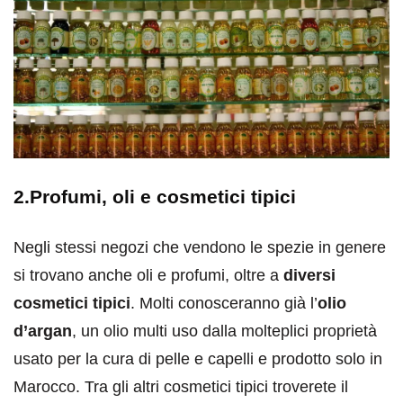
2.Profumi, oli e cosmetici tipici
Negli stessi negozi che vendono le spezie in genere
si trovano anche oli e profumi, oltre a
diversi
cosmetici tipici
. Molti conosceranno già l’
olio
d’argan
, un olio multi uso dalla molteplici proprietà
usato per la cura di pelle e capelli e prodotto solo in
Marocco. Tra gli altri cosmetici tipici troverete il