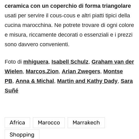
ceramica con un coperchio di forma triangolare
usati per servire il cous-cous e altri piatti tipici della
cucina marocchina. Ne potrete trovare di ogni colore
e misura, riccamente decorati o essenziali e i prezzi
sono davvero convenienti.
Foto di
mhiguera
,
Isabell Schulz
,
Graham van der
Wielen
,
Marcos.Zion
,
Arian Zwegers
,
Montse
PB
,
Anna & Michal
,
Martin and Kathy Dady
,
Sara
Suñé
Africa
Marocco
Marrakech
Shopping