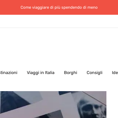
Come viaggiare di più spendendo di meno
tinazioni
Viaggi in Italia
Borghi
Consigli
Id