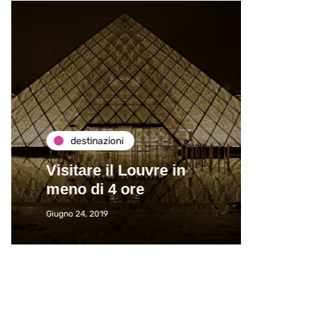
destinazioni
de
Visitare il Louvre in
Paros
meno di 4 ore
Immat
Giugno 24, 2019
Giugno 2