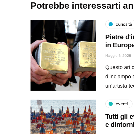
Potrebbe interessarti a
curiosità
Pietre d'
in Europ
Maggio 6, 2025
Questo artic
d’inciampo da
un’artista 
eventi
Tutti gli
e dintorn