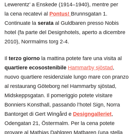
Lewerentz’ a Enskede (1914–1940), mentre per
la cena recatevi al
Pontus!
Brunnsgatan 1.
Continuate la
serata
al Guldbaren presso Nobis
hotel (fa parte del Designhotels, aperto a dicembre
2010), Norrmalms torg 2-4.
Il
terzo giorno
la mattina potete fare una visita al
quartiere ecosostenibile
Hammarby sjöstad
,
nuovo quartiere residenziale lungo mare con pranzo
al restaurang Göteborg nel Hammarby sjöstad,
Midskeppsgatan. Il pomeriggio potete visitare
Bonniers Konsthall, passando l’hotel Sign, Norra
Bantorget di Gert Wingård e
Designgalleriet
,
Odengatan 21, Östermalm. Per la cena potete
provare al Mathias Dahlgren Matbaren (una stella