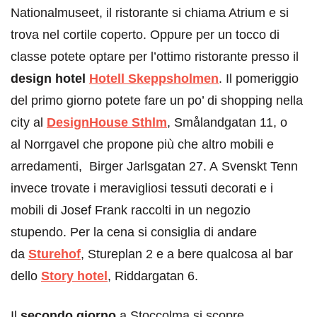
Nationalmuseet, il ristorante si chiama Atrium e si
trova nel cortile coperto. Oppure per un tocco di
classe potete optare per l’ottimo ristorante presso il
design hotel
Hotell Skeppsholmen
. Il pomeriggio
del primo giorno potete fare un po’ di shopping nella
city al
DesignHouse Sthlm
, Smålandgatan 11, o
al Norrgavel che propone più che altro mobili e
arredamenti, Birger Jarlsgatan 27. A Svenskt Tenn
invece trovate i meravigliosi tessuti decorati e i
mobili di Josef Frank raccolti in un negozio
stupendo. Per la cena si consiglia di andare
da
Sturehof
, Stureplan 2 e a bere qualcosa al bar
dello
Story hotel
, Riddargatan 6.
Il
secondo giorno
a Stoccolma si scopre