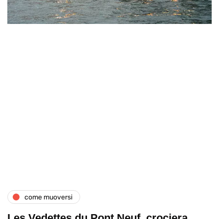
come muoversi
Les Vedettes du Pont Neuf, crociera