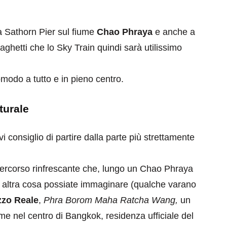
ata Sathorn Pier sul fiume
Chao Phraya
e anche a
raghetti che lo Sky Train quindi sarà utilissimo
omodo a tutto e in pieno centro.
eventi
cia di
Eventi di aprile 2026 a
turale
aggio
Rimini e dintorni
Marzo 31, 2026
 consiglio di partire dalla parte più strettamente
l percorso rinfrescante che, lungo un Chao Phraya
e altra cosa possiate immaginare (qualche varano
zzo Reale
,
Phra Borom Maha Ratcha Wang,
un
ume nel centro di Bangkok, residenza ufficiale del