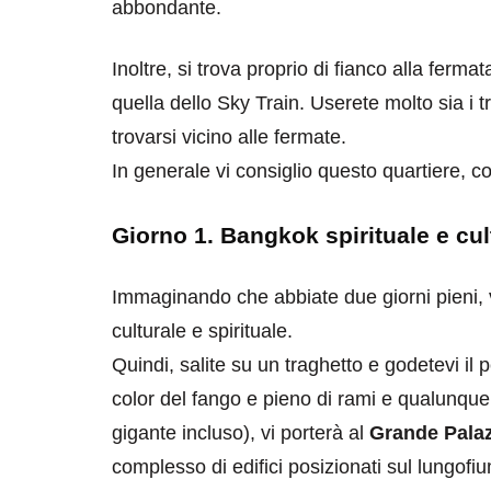
abbondante.
Inoltre, si trova proprio di fianco alla ferm
quella dello Sky Train. Userete molto sia i t
trovarsi vicino alle fermate.
In generale vi consiglio questo quartiere, c
destinazioni
destinazioni
sitare il Louvre in
Paros e la Gre
Giorno 1. Bangkok spirituale e cul
no di 4 ore
Immaturi il Vi
no 24, 2019
Giugno 26, 2013
Immaginando che abbiate due giorni pieni, vi
culturale e spirituale.
Quindi, salite su un traghetto e godetevi i
color del fango e pieno di rami e qualunqu
gigante incluso), vi porterà al
Grande Pala
complesso di edifici posizionati sul lungofi