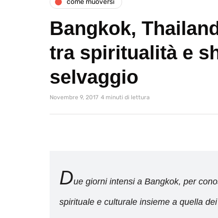
come muoversi
Bangkok, Thailandi
tra spiritualità e 
selvaggio
Novembre 9, 2017
4 minuti di lettura
D
ue giorni intensi a Bangkok, per conos
spirituale e culturale insieme a quella de