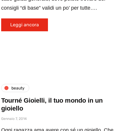
consigli “di base” validi un po’ per tutte….
Leggi ancora
beauty
Tourné Gioielli, il tuo mondo in un
gioiello
Gennaio 7, 2014
Ogni ragazza ama avere con sé un gioiello. Che