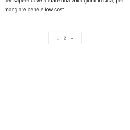
per sapere dove andare una volta giunti in città, per
mangiare bene e low cost.
1
2
»