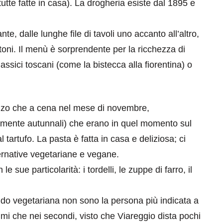
(tutte fatte in casa). La drogheria esiste dal 1895 e
nte, dalle lunghe file di tavoli uno accanto all’altro,
mattoni. Il menù è sorprendente per la ricchezza di
classici toscani (come la bistecca alla fiorentina) o
anzo che a cena nel mese di novembre,
camente autunnali) che erano in quel momento sul
al tartufo. La pasta è fatta in casa e deliziosa; ci
ernative vegetariane e vegane.
 sue particolarità: i tordelli, le zuppe di farro, il
ndo vegetariana non sono la persona più indicata a
imi che nei secondi, visto che Viareggio dista pochi