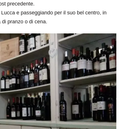
post precedente.
 Lucca e passeggiando per il suo bel centro, in
ra di pranzo o di cena.
eventi
cia di
Eventi di aprile 2026 a
aggio
Rimini e dintorni
Marzo 31, 2026