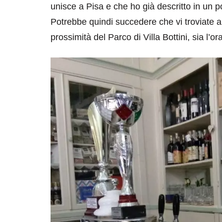
unisce a Pisa e che ho già descritto in un 
Potrebbe quindi succedere che vi troviate a
prossimità del Parco di Villa Bottini, sia l’o
destinazioni
destinazioni
sitare il Louvre in
Paros e la Gre
no di 4 ore
Immaturi il Vi
no 24, 2019
Giugno 26, 2013