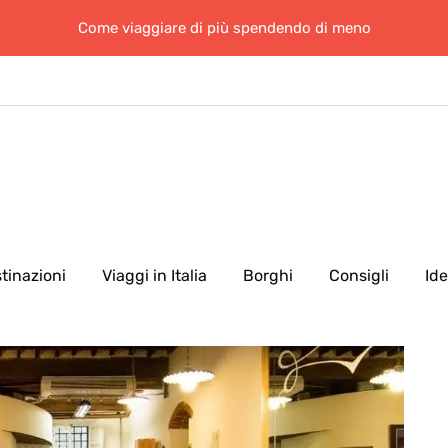
Come viaggiare di più spendendo di meno
tinazioni
Viaggi in Italia
Borghi
Consigli
Id