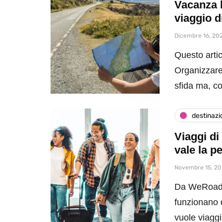
Vacanza 
viaggio d
Dicembre 16, 20
Questo artic
Organizzare
sfida ma, c
destinazi
Viaggi d
vale la p
Novembre 15, 2
Da WeRoad a
funzionano d
vuole viaggi