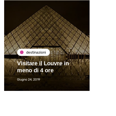
destinazioni
de
Visitare il Louvre in
Paros
meno di 4 ore
Immat
Giugno 24, 2019
Giugno 2