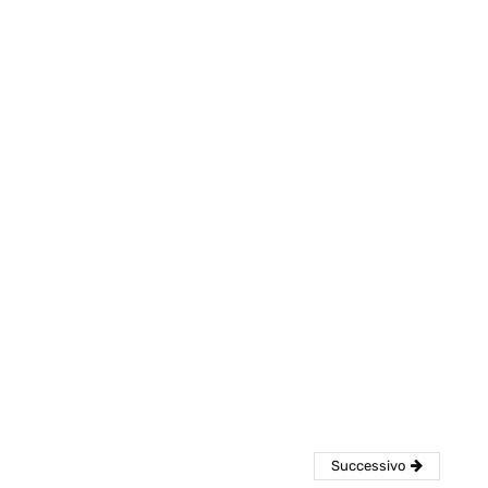
eventi
cia di
Eventi di aprile 2026 a
aggio
Rimini e dintorni
Marzo 31, 2026
Successivo