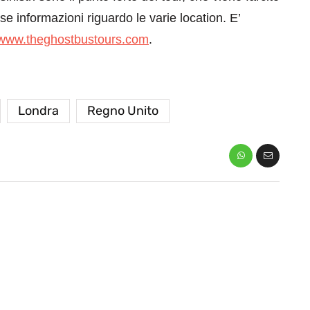
rose informazioni riguardo le varie location.
E’
www.theghostbustours.com
.
Londra
Regno Unito
eventi
cia di
Eventi di aprile 2026 a
aggio
Rimini e dintorni
Marzo 31, 2026