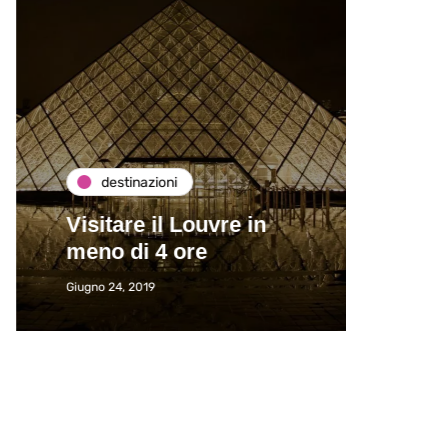
destinazioni
de
Visitare il Louvre in
Paros
meno di 4 ore
Immat
Giugno 24, 2019
Giugno 2