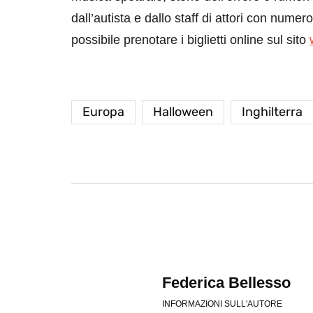
dall’autista e dallo staff di attori con nume
possibile prenotare i biglietti online sul sito
Europa
Halloween
Inghilterra
destinazioni
destinazioni
sitare il Louvre in
Paros e la Gre
no di 4 ore
Immaturi il Vi
no 24, 2019
Giugno 26, 2013
Federica Bellesso
INFORMAZIONI SULL'AUTORE