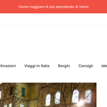
Come viaggiare di più spendendo di meno
tinazioni
Viaggi in Italia
Borghi
Consigli
Id