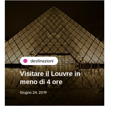
destinazioni
de
Visitare il Louvre in
Paros
meno di 4 ore
Immat
Giugno 24, 2019
Giugno 2