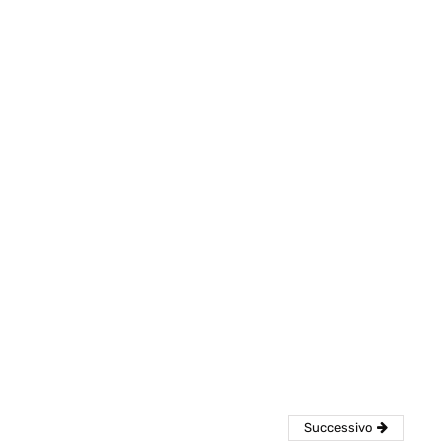
eventi
cia di
Eventi di aprile 2026 a
aggio
Rimini e dintorni
Marzo 31, 2026
Successivo