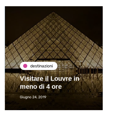
destinazioni
de
Visitare il Louvre in
Paros
meno di 4 ore
Immat
Giugno 24, 2019
Giugno 2