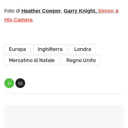
Foto di
Heather Cowper
,
Garry Knight,
Simon &
His Camera
Europa
Inghilterra
Londra
Mercatino di Natale
Regno Unito