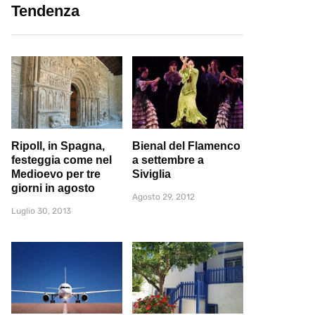
Tendenza
Ripoll, in Spagna,
Bienal del Flamenco
festeggia come nel
a settembre a
Medioevo per tre
Siviglia
giorni in agosto
Agosto 29, 2012
Luglio 30, 2013