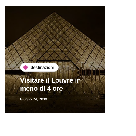
destinazioni
de
Visitare il Louvre in
Paros
meno di 4 ore
Immat
Giugno 24, 2019
Giugno 2