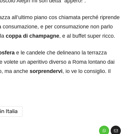
scolo Aleph mi son detta “apperò!”.
rrazza all’ultimo piano cos chiamata perché riprende
una consumazione, e per consumazione non parlo
lla
coppa di champagne
, e al buffet super ricco.
osfera
e le candele che delineano la terrazza
se volete un aperitivo diverso a Roma lontano dai
uno, ma anche
sorprendervi
, io ve lo consiglio. Il
in Italia