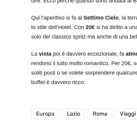
dire. Ecco perché quando sono andata al Bo
Qui l’aperitivo si fa al
Settimo Cielo
, la te
lo stile dell’Hotel. Con
20€
si ha diritto a 
solo del classico spritz ma anche di una be
La
vista
poi è davvero eccezionale, fa
atm
rendono il tutto molto romantico. Per 20€, 
soliti posti o se volete sorprendere qualc
buffet è davvero ricco.
Europa
Lazio
Roma
Viaggi 