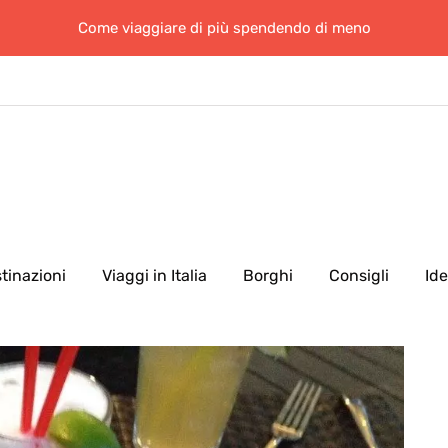
Come viaggiare di più spendendo di meno
tinazioni
Viaggi in Italia
Borghi
Consigli
Id