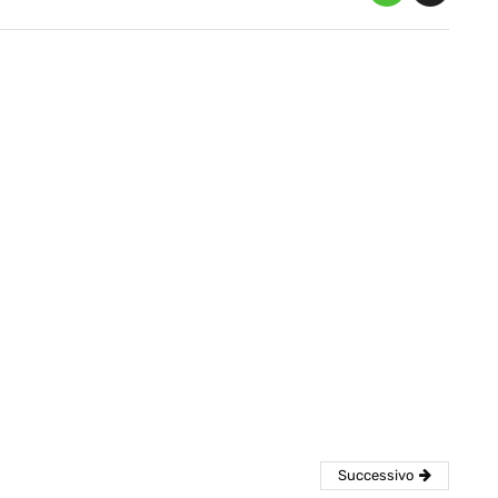
eventi
cia di
Eventi di aprile 2026 a
aggio
Rimini e dintorni
Marzo 31, 2026
Successivo