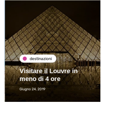
destinazioni
de
Visitare il Louvre in
Paros
meno di 4 ore
Immat
Giugno 24, 2019
Giugno 2