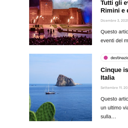
Tutti gli
Rimini e 
Dicembre 3, 202
Questo artic
eventi del 
destinazi
Cinque is
Italia
Settembre 11, 2
Questo artic
un ultimo vi
sulla…