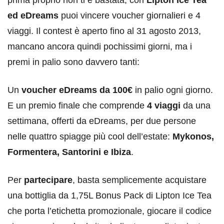
prima proprio non ti è bastata, con
Lipton Ice Tea
ed eDreams
puoi vincere voucher giornalieri e 4
viaggi. Il contest è aperto fino al 31 agosto 2013,
mancano ancora quindi pochissimi giorni, ma i
premi in palio sono davvero tanti:
Un
voucher eDreams da 100€
in palio ogni giorno.
E un premio finale che comprende
4 viaggi
da una
settimana, offerti da eDreams, per due persone
nelle quattro spiagge più cool dell’estate:
Mykonos,
Formentera, Santorini e Ibiza
.
Per
partecipare
, basta semplicemente acquistare
una bottiglia da 1,75L Bonus Pack di Lipton Ice Tea
che porta l’etichetta promozionale, giocare il codice