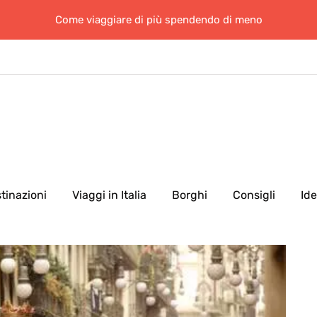
Come viaggiare di più spendendo di meno
tinazioni
Viaggi in Italia
Borghi
Consigli
Id