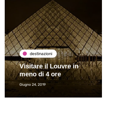
destinazioni
de
Visitare il Louvre in
Paros
meno di 4 ore
Immat
Giugno 24, 2019
Giugno 2