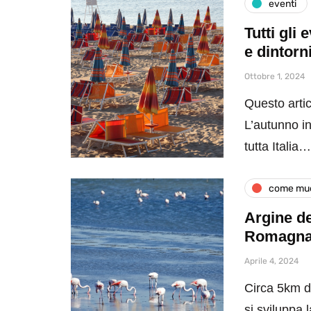
eventi
Tutti gli
e dintorn
Ottobre 1, 2024
Questo artic
L’autunno in
tutta Italia…
come muo
Argine de
Romagn
Aprile 4, 2024
Circa 5km di
si sviluppa 