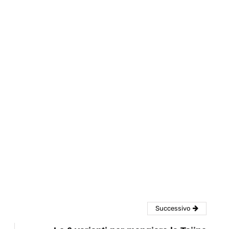
eventi
cia di
Eventi di aprile 2026 a
aggio
Rimini e dintorni
Marzo 31, 2026
Successivo