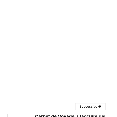
eventi
cia di
Eventi di aprile 2026 a
aggio
Rimini e dintorni
Marzo 31, 2026
Successivo
Carnet de Voyage, i taccuini dei