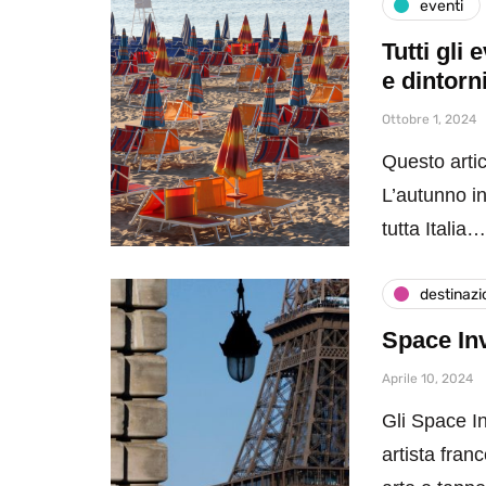
eventi
Tutti gli
e dintorn
Ottobre 1, 2024
Questo artic
L’autunno in
tutta Italia…
destinazi
Space Inv
Aprile 10, 2024
Gli Space I
artista fran