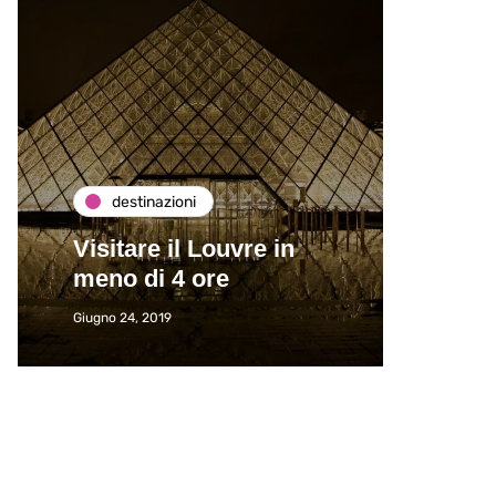
destinazioni
de
Visitare il Louvre in
Paros
meno di 4 ore
Immat
Giugno 24, 2019
Giugno 2