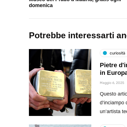
domenica
Potrebbe interessarti a
curiosità
Pietre d'
in Europ
Maggio 6, 2025
Questo artic
d’inciampo da
un’artista 