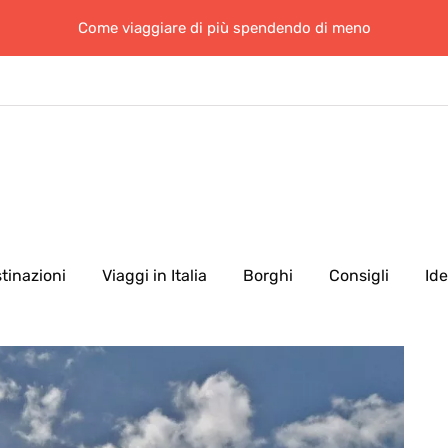
Come viaggiare di più spendendo di meno
tinazioni
Viaggi in Italia
Borghi
Consigli
Id