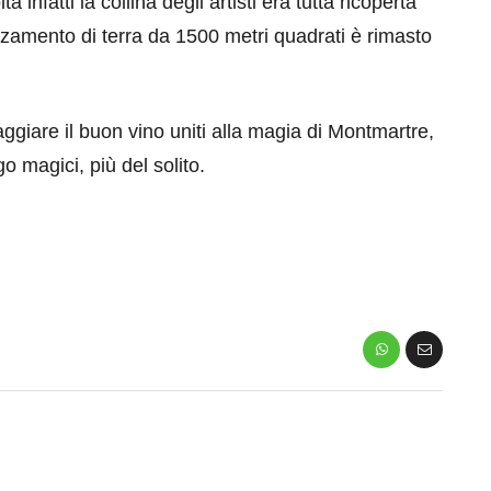
nfatti la collina degli artisti era tutta ricoperta
zamento di terra da 1500 metri quadrati è rimasto
iare il buon vino uniti alla magia di Montmartre,
go magici, più del solito.