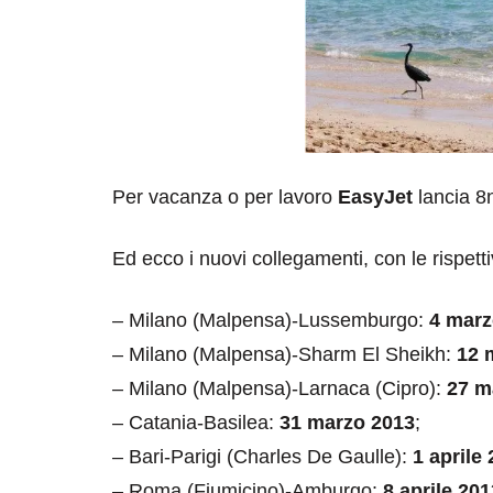
Per vacanza o per lavoro
EasyJet
lancia 8
Ed ecco i nuovi collegamenti, con le rispett
– Milano (Malpensa)-Lussemburgo:
4 marz
– Milano (Malpensa)-Sharm El Sheikh:
12 
– Milano (Malpensa)-Larnaca (Cipro):
27 m
– Catania-Basilea:
31 marzo 2013
;
– Bari-Parigi (Charles De Gaulle):
1 aprile
– Roma (Fiumicino)-Amburgo:
8 aprile 201