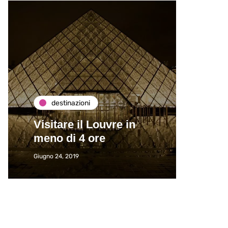
destinazioni
de
Visitare il Louvre in
Paros
meno di 4 ore
Immat
Giugno 24, 2019
Giugno 2