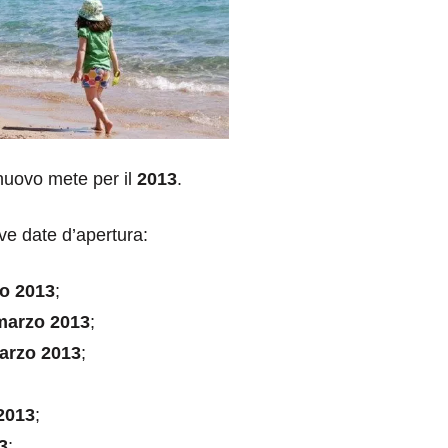
nuovo mete per il
2013
.
ive date d’apertura:
o 2013
;
marzo 2013
;
arzo 2013
;
 2013
;
3
;