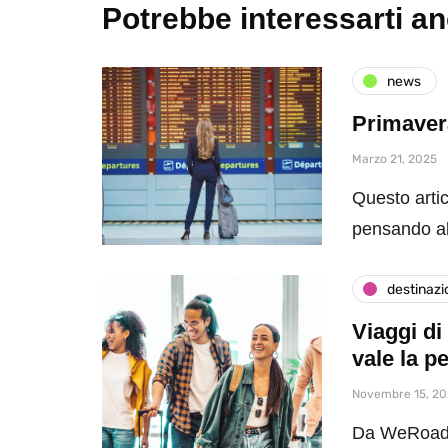
Potrebbe interessarti a
news
Primavera
Marzo 21, 2025
Questo artic
pensando al
destinazi
Viaggi d
vale la p
Novembre 15, 2
Da WeRoad a