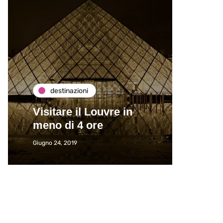
destinazioni
de
Visitare il Louvre in
Paros
meno di 4 ore
Immat
Giugno 24, 2019
Giugno 2