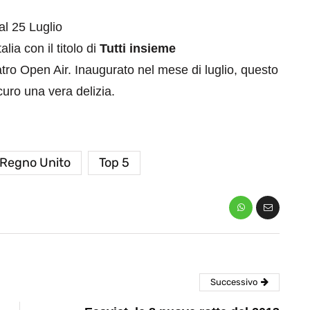
dal 25 Luglio
ia con il titolo di
Tutti insieme
atro Open Air. Inaugurato nel mese di luglio, questo
uro una vera delizia.
eventi
cia di
Eventi di aprile 2026 a
Regno Unito
Top 5
aggio
Rimini e dintorni
Marzo 31, 2026
Successivo