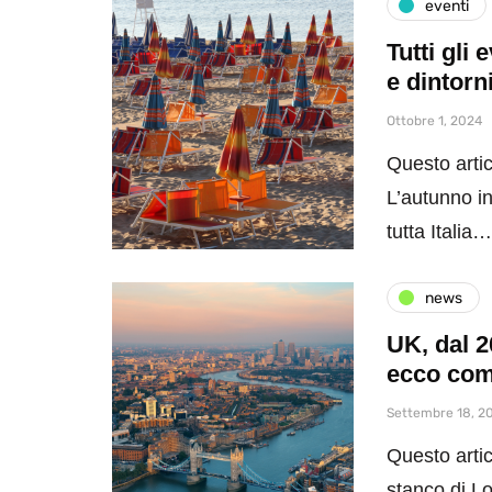
eventi
Tutti gli
e dintorn
Ottobre 1, 2024
Questo artic
L’autunno in
tutta Italia…
news
UK, dal 2
ecco com
Settembre 18, 2
Questo artic
stanco di Lo