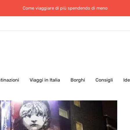
Come viaggiare di più spendendo di meno
tinazioni
Viaggi in Italia
Borghi
Consigli
Id