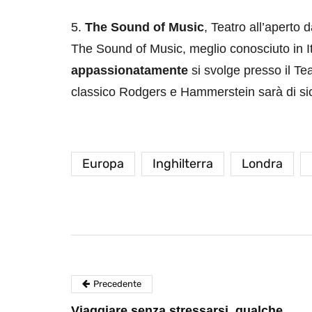
5.
The Sound of Music
, Teatro all’aperto 
The Sound of Music, meglio conosciuto in Ital
appassionatamente
si svolge presso il Te
classico Rodgers e Hammerstein sarà di sic
destinazioni
destinazioni
sitare il Louvre in
Paros e la Gre
Europa
Inghilterra
Londra
no di 4 ore
Immaturi il Vi
no 24, 2019
Giugno 26, 2013
Precedente
Viaggiare senza stressarsi, qualche