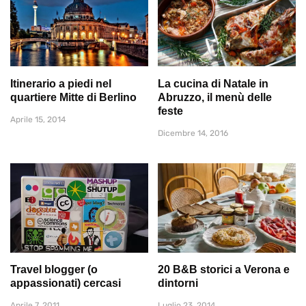
Itinerario a piedi nel
La cucina di Natale in
quartiere Mitte di Berlino
Abruzzo, il menù delle
feste
Aprile 15, 2014
Dicembre 14, 2016
Travel blogger (o
20 B&B storici a Verona e
appassionati) cercasi
dintorni
Aprile 7, 2011
Luglio 23, 2014