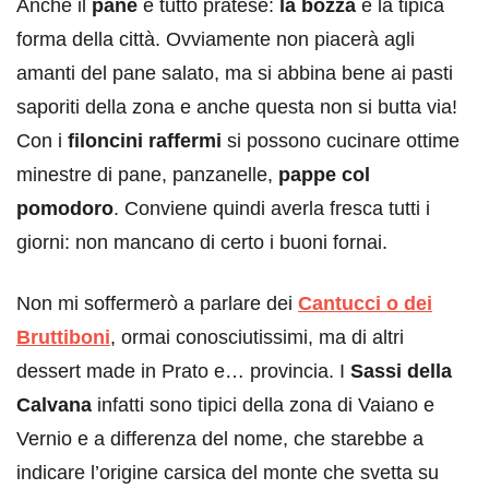
Anche il
pane
è tutto pratese:
la bozza
è la tipica
forma della città. Ovviamente non piacerà agli
amanti del pane salato, ma si abbina bene ai pasti
saporiti della zona e anche questa non si butta via!
Con i
filoncini raffermi
si possono cucinare ottime
minestre di pane, panzanelle,
pappe col
pomodoro
. Conviene quindi averla fresca tutti i
giorni: non mancano di certo i buoni fornai.
Non mi soffermerò a parlare dei
Cantucci o dei
Bruttiboni
, ormai conosciutissimi, ma di altri
dessert made in Prato e… provincia. I
Sassi della
Calvana
infatti sono tipici della zona di Vaiano e
Vernio e a differenza del nome, che starebbe a
indicare l’origine carsica del monte che svetta su