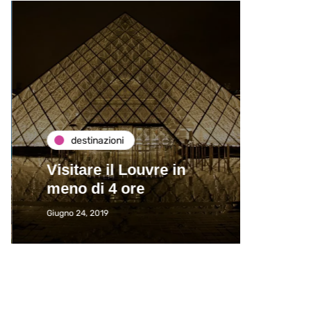
destinazioni
de
Visitare il Louvre in
Paros
meno di 4 ore
Immat
Giugno 24, 2019
Giugno 2