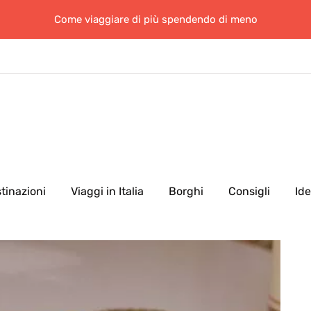
Come viaggiare di più spendendo di meno
tinazioni
Viaggi in Italia
Borghi
Consigli
Id