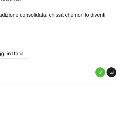
adizione consolidata: chissà che non lo diventi
gi in Italia
eventi
cia di
Eventi di aprile 2026 a
aggio
Rimini e dintorni
Marzo 31, 2026