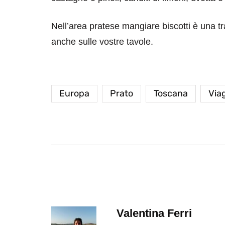
Nell’area pratese mangiare biscotti è una tr
anche sulle vostre tavole.
Europa
Prato
Toscana
Viag
destinazioni
destinazioni
sitare il Louvre in
Paros e la Gre
no di 4 ore
Immaturi il Vi
no 24, 2019
Giugno 26, 2013
Valentina Ferri