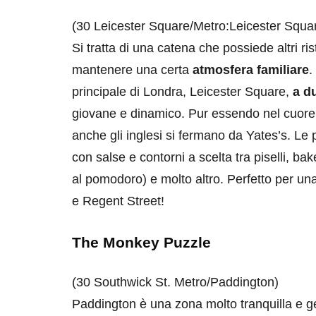
(30 Leicester Square/Metro:Leicester Square
Si tratta di una catena che possiede altri ri
mantenere una certa
atmosfera familiare
.
principale di Londra, Leicester Square,
a d
giovane e dinamico. Pur essendo nel cuore d
destinazioni
destinazioni
anche gli inglesi si fermano da Yates’s. Le 
sitare il Louvre in
Paros e la Gre
con salse e contorni a scelta tra piselli, bake
no di 4 ore
Immaturi il Vi
al pomodoro) e molto altro. Perfetto per un
e Regent Street!
no 24, 2019
Giugno 26, 2013
The Monkey Puzzle
(30 Southwick St. Metro/Paddington)
Paddington è una zona molto tranquilla e get