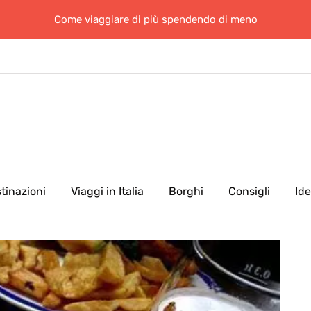
Come viaggiare di più spendendo di meno
tinazioni
Viaggi in Italia
Borghi
Consigli
Id