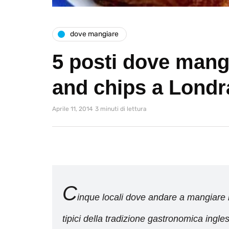
dove mangiare
5 posti dove mangi
and chips a Londr
Aprile 11, 2014
3 minuti di lettura
C
inque locali dove andare a mangiare il
tipici della tradizione gastronomica ingle