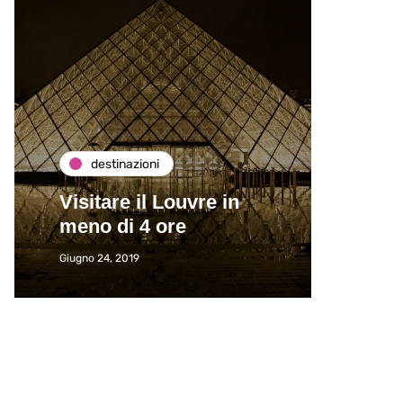
destinazioni
de
Visitare il Louvre in
Paros
meno di 4 ore
Immat
Giugno 24, 2019
Giugno 2