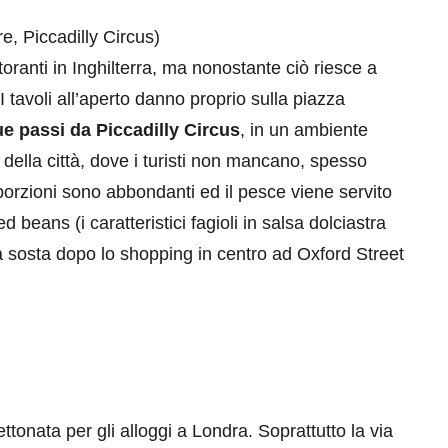
, Piccadilly Circus)
storanti in Inghilterra, ma nonostante ciò riesce a
 I tavoli all’aperto danno proprio sulla piazza
ue passi da Piccadilly Circus
, in un ambiente
ella città, dove i turisti non mancano, spesso
eventi
porzioni sono abbondanti ed il pesce viene servito
cia di
Eventi di aprile 2026 a
d beans (i caratteristici fagioli in salsa dolciastra
aggio
Rimini e dintorni
a sosta dopo lo shopping in centro ad Oxford Street
Marzo 31, 2026
tonata per gli alloggi a Londra. Soprattutto la via