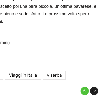
scelto poi una birra piccola, un’ottima bavarese, e
e pieno e soddisfatto. La prossima volta spero
i.
mini)
eventi
cia di
Eventi di aprile 2026 a
aggio
Rimini e dintorni
Marzo 31, 2026
Viaggi in Italia
viserba