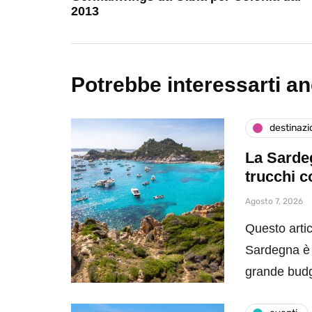
2013
Potrebbe interessarti a
destinazi
La Sardeg
trucchi c
Agosto 7, 2026
Questo artic
Sardegna è 
grande bud