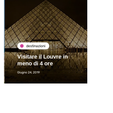
destinazioni
de
Visitare il Louvre in
Paros
meno di 4 ore
Immat
Giugno 24, 2019
Giugno 2