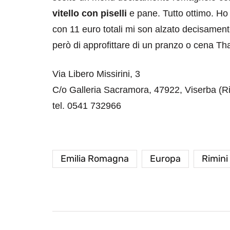
vitello con piselli
e pane. Tutto ottimo. Ho 
con 11 euro totali mi son alzato decisament
però di approfittare di un pranzo o cena Tha
Via Libero Missirini, 3
C/o Galleria Sacramora, 47922, Viserba (Ri
destinazioni
destinazioni
tel. 0541 732966
sitare il Louvre in
Paros e la Gre
no di 4 ore
Immaturi il Vi
no 24, 2019
Giugno 26, 2013
Emilia Romagna
Europa
Rimini