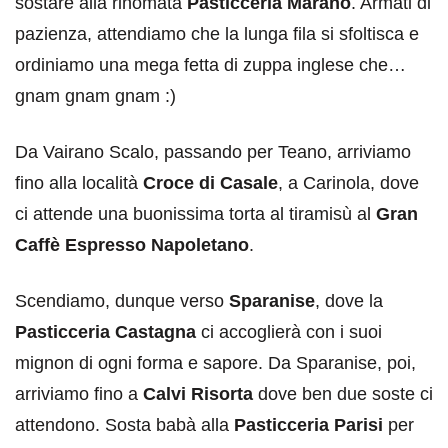
sostare alla rinomata
Pasticceria Marano
. Armati di
pazienza, attendiamo che la lunga fila si sfoltisca e
ordiniamo una mega fetta di zuppa inglese che…
gnam gnam gnam :)
Da Vairano Scalo, passando per Teano, arriviamo
fino alla località
Croce di Casale
, a Carinola, dove
ci attende una buonissima torta al tiramisù al
Gran
Caffè Espresso Napoletano
.
Scendiamo, dunque verso
Sparanise
, dove la
Pasticceria Castagna
ci accoglierà con i suoi
mignon di ogni forma e sapore. Da Sparanise, poi,
arriviamo fino a
Calvi Risorta
dove ben due soste ci
attendono. Sosta babà alla
Pasticceria Parisi
per