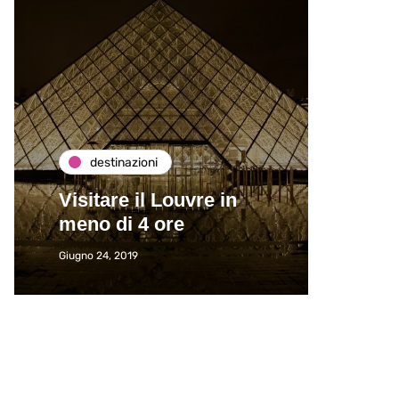
destinazioni
de
Visitare il Louvre in
Paros
meno di 4 ore
Immat
Giugno 24, 2019
Giugno 2