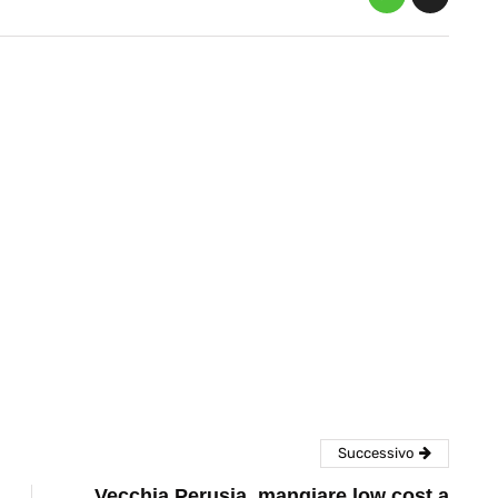
eventi
cia di
Eventi di aprile 2026 a
aggio
Rimini e dintorni
Marzo 31, 2026
Successivo
Vecchia Perusia, mangiare low cost a