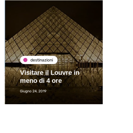
destinazioni
de
Visitare il Louvre in
Paros
meno di 4 ore
Immat
Giugno 24, 2019
Giugno 2