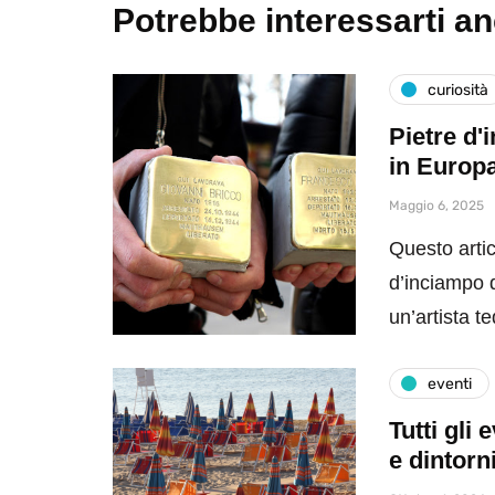
Potrebbe interessarti a
curiosità
Pietre d'
in Europ
Maggio 6, 2025
Questo artic
d’inciampo da
un’artista 
eventi
Tutti gli
e dintorn