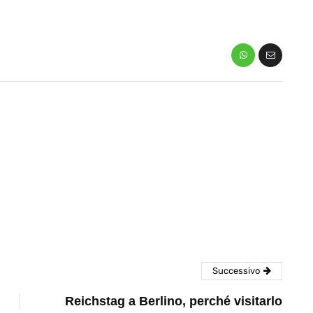
eventi
cia di
Eventi di aprile 2026 a
aggio
Rimini e dintorni
Marzo 31, 2026
Successivo
Reichstag a Berlino, perché visitarlo