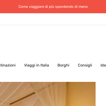
Come viaggiare di più spendendo di meno
tinazioni
Viaggi in Italia
Borghi
Consigli
Id