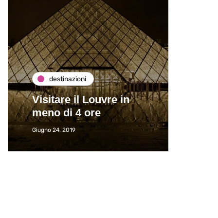
destinazioni
de
Visitare il Louvre in
Paros
meno di 4 ore
Immat
Giugno 24, 2019
Giugno 2