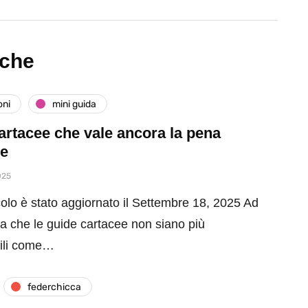
nche
oni
mini guida
artacee che vale ancora la pena
re
025
olo è stato aggiornato il Settembre 18, 2025 Ad
sa che le guide cartacee non siano più
bili come…
federchicca