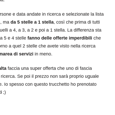
one e data andate in ricerca e selezionate la lista
le, ma
da 5 stelle a 1 stella
, così che prima di tutti
elli a 4, a 3, a 2 e poi a 1 stella. La differenza sta
 a 5 e 4 stelle
fanno delle offerte imperdibili
che
rno a quel 2 stelle che avete visto nella ricerca
marea di servizi
in meno.
alta
faccia una super offerta che uno di fascia
icerca. Se poi il prezzo non sarà proprio uguale
ere. Io spesso con questo trucchetto ho prenotato
i
;)