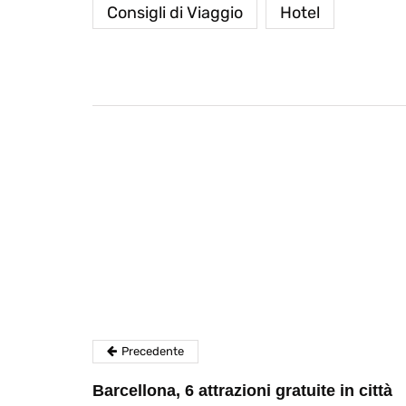
Consigli di Viaggio
Hotel
destinazioni
destinazioni
sitare il Louvre in
Paros e la Gre
no di 4 ore
Immaturi il Vi
no 24, 2019
Giugno 26, 2013
Precedente
Barcellona, 6 attrazioni gratuite in città