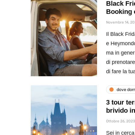
Black Fri
Booking
Novembre 14, 2
Il Black Fr
e Heymondo 
ma in gener
di prenotare
di fare la t
dove dor
3 tour te
brivido i
Ottobre 26, 2023
Sei in cerca