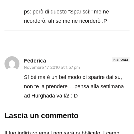
ps: però di questo "Sparisci!" me ne
ricorderò, ah se me ne ricorderò :P
Federica
RISPONDI
Novembre 17, 2010 at 1:57 pm
Sì bè ma è un bel modo di sparire dai su,
non te la prendere….pensa alla settimana
ad Hurghada va là! : D
Lascia un commento
Il tuo indirizzo email non sarà pubblicato.
I campi