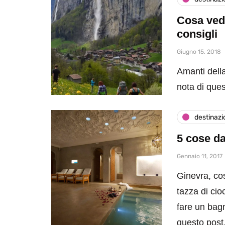
Cosa vede
consigli
Giugno 15, 2018
Amanti dell
nota di ques
destinazi
5 cose da
Gennaio 11, 2017
Ginevra, co
tazza di cio
fare un bagn
questo post