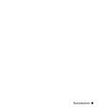
eventi
cia di
Eventi di aprile 2026 a
aggio
Rimini e dintorni
Marzo 31, 2026
Successivo