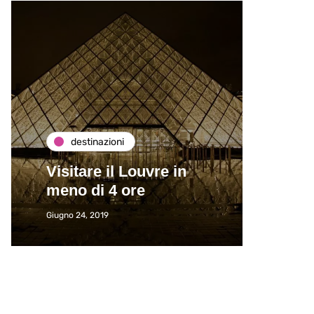
destinazioni
de
Visitare il Louvre in
Paros
meno di 4 ore
Immat
Giugno 24, 2019
Giugno 2