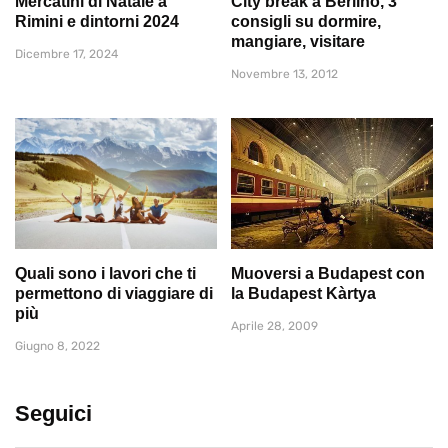
Mercatini di Natale a
City break a Berlino, 3
Rimini e dintorni 2024
consigli su dormire,
mangiare, visitare
Dicembre 17, 2024
Novembre 13, 2012
Quali sono i lavori che ti
Muoversi a Budapest con
permettono di viaggiare di
la Budapest Kàrtya
più
Aprile 28, 2009
Giugno 8, 2022
Seguici