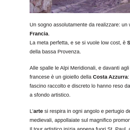
Un sogno assolutamente da realizzare: un 
Francia
.
La meta perfetta, e se si vuole low cost, è
S
della bassa Provenza.
Alle spalle le Alpi Meridionali, e davanti agl
francese è un gioiello della
Costa Azzurra
:
fascino raccolto e discreto lo hanno reso da
a sfondo artistico.
L’
arte
si respira in ogni angolo e pertugio de
medievali, appollaiate sul magnifico promon
Il tour artistico inizia appena fuori St. Paul, 