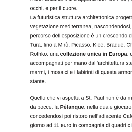
occhi, e per il cuore.
La futuristica struttura architettonica proge
vegetazione mediterranea, nascondendosi, q
percorso dell’esposizione è un crescendo di
Tura, fino a Mirò, Picasso, Klee, Braque, C
Rothko: una
collezione unica in Europa
, 
destinazioni
destinazioni
accompagnati per mano dall’architettura stessa,
sitare il Louvre in
Paros e la Gre
marmi, i mosaici e i labirinti di questa arm
no di 4 ore
Immaturi il Vi
stante.
no 24, 2019
Giugno 26, 2013
Quello che vi aspetta a St. Paul non è da me
da bocce, la
Pétanque
, nella quale giocaro
concedendosi poi ristoro nell’adiacente Caf
giorno ad 11 euro in compagnia di quadri d