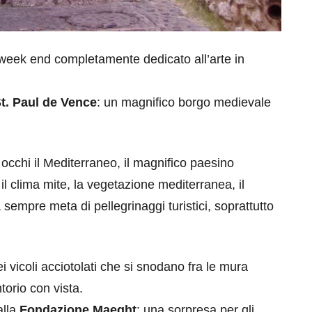
week end completamente dedicato all’arte in
t. Paul de Vence
: un magnifico borgo medievale
i occhi il Mediterraneo, il magnifico paesino
 il clima mite, la vegetazione mediterranea, il
 sempre meta di pellegrinaggi turistici, soprattutto
i vicoli acciotolati che si snodano fra le mura
torio con vista.
alla
Fondazione Maeght
: una sorpresa per gli