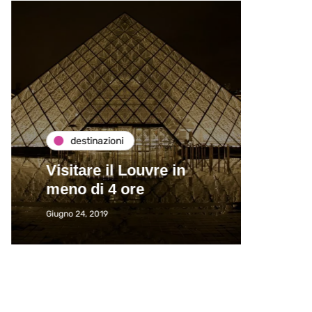
destinazioni
de
Visitare il Louvre in
Paros
meno di 4 ore
Immat
Giugno 24, 2019
Giugno 2