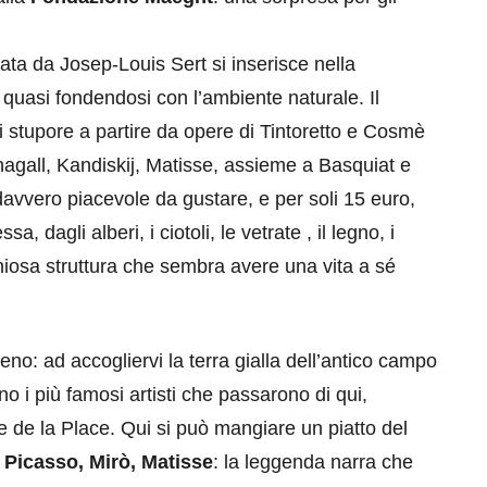
ttata da Josep-Louis Sert si inserisce nella
uasi fondendosi con l’ambiente naturale. Il
 stupore a partire da opere di Tintoretto e Cosmè
hagall, Kandiskij, Matisse, assieme a Basquiat e
davvero piacevole da gustare, e per soli 15 euro,
eventi
 dagli alberi, i ciotoli, le vetrate , il legno, i
cia di
Eventi di aprile 2026 a
oniosa struttura che sembra avere una vita a sé
aggio
Rimini e dintorni
Marzo 31, 2026
no: ad accogliervi la terra gialla dell’antico campo
no i più famosi artisti che passarono di qui,
e de la Place. Qui si può mangiare un piatto del
i
Picasso, Mirò, Matisse
: la leggenda narra che