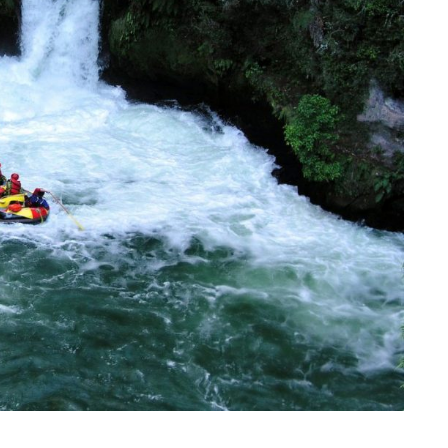
eventi
cia di
Eventi di aprile 2026 a
aggio
Rimini e dintorni
Marzo 31, 2026