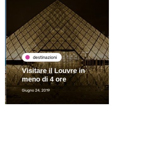
destinazioni
de
Visitare il Louvre in
Paros
meno di 4 ore
Immat
Giugno 24, 2019
Giugno 2