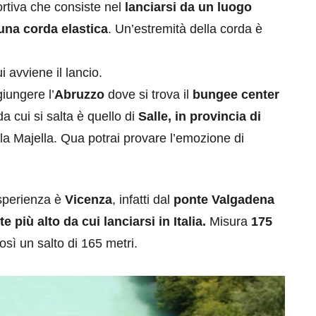
portiva che consiste nel
lanciarsi da un luogo
una corda elastica
. Un’estremità della corda è
i avviene il lancio.
iungere l’
Abruzzo
dove si trova il
bungee center
a cui si salta è quello di
Salle, in provincia di
la Majella. Qua potrai provare l’emozione di
esperienza è
Vicenza
, infatti dal
ponte Valgadena
e più alto da cui lanciarsi in Italia.
Misura
175
osì un salto di 165 metri.