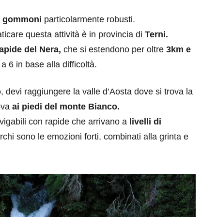
u
gommoni
particolarmente robusti.
icare questa attività è in provincia di
Terni.
apide del Nera,
che si estendono per oltre
3km e
 6 in base alla difficoltà.
o
, devi raggiungere la valle d’Aosta dove si trova la
rova
ai piedi del monte Bianco.
igabili con rapide che arrivano a
livelli di
hi sono le emozioni forti, combinati alla grinta e