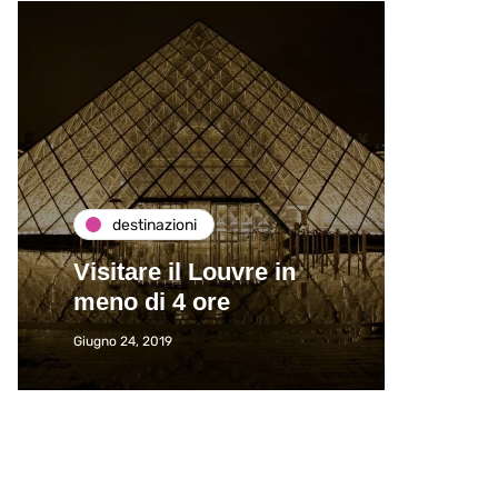
destinazioni
de
Visitare il Louvre in
Paros
meno di 4 ore
Immat
Giugno 24, 2019
Giugno 2