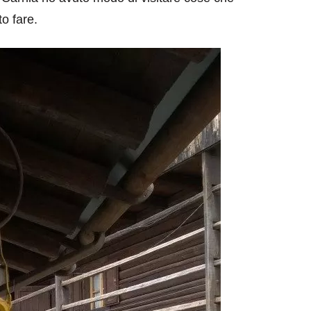
to fare.
eventi
cia di
Eventi di aprile 2026 a
aggio
Rimini e dintorni
Marzo 31, 2026