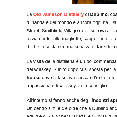
La
Old Jameson Distillery
di
Dublino
, co
d’Irlanda e del mondo e ancora oggi ha il suo
Street, Smithfield Village dove si trova anc
ovviamente, alle magliette, cappellini e tut
di che in sostanza, ma se vi va di fare dei
r
La visita della distilleria è un po’ commercial
del whiskey. Subito dopo ci si sposta per la 
house
dove si lasciava seccare l’orzo in forn
appassionati di whiskey ve la consiglio
All’interno si fanno anche degli
incontri sp
Un centro simile c’è oltre che a Dublino anc
adulti e di 7.60€ per i ragazzi e gli orari di 