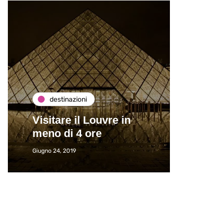
destinazioni
de
Visitare il Louvre in
Paros
meno di 4 ore
Immat
Giugno 24, 2019
Giugno 2