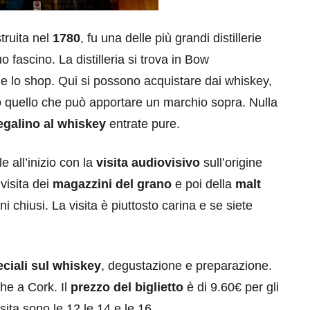
struita nel
1780
, fu una delle più grandi distillerie
 fascino. La distilleria si trova in Bow
he lo shop. Qui si possono acquistare dai whiskey,
to quello che può apportare un marchio sopra. Nulla
egalino al whiskey
entrate pure.
e all’inizio con la
visita audiovisivo
sull’origine
visita dei
magazzini del grano
e poi della
malt
i chiusi. La visita è piuttosto carina e se siete
eciali sul whiskey
, degustazione e preparazione.
he a Cork. Il
prezzo del biglietto
è di 9.60€ per gli
visita sono le 12 le 14 e le 16.