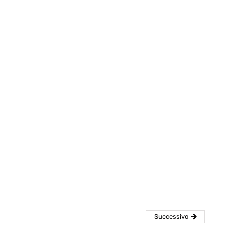
eventi
cia di
Eventi di aprile 2026 a
aggio
Rimini e dintorni
Marzo 31, 2026
Successivo