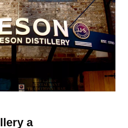
lery a