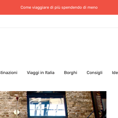
Come viaggiare di più spendendo di meno
tinazioni
Viaggi in Italia
Borghi
Consigli
Id