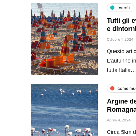
eventi
Tutti gli
e dintorn
Ottobre 1, 2024
Questo artic
L’autunno in
tutta Italia…
come muo
Argine de
Romagn
Aprile 4, 2024
Circa 5km di