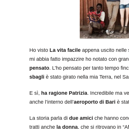
Ho visto
La vita facile
appena uscito nelle 
mi abbia fatto impazzire ho notato con gran
pensato
. L’ho pensato per tanto tempo finc
sbagli
è stato girato nella mia Terra, nel S
E sì,
ha ragione Patrizia
. Incredibile ma ver
anche l’interno dell’
aeroporto di Bari
è sta
La storia parla di
due amici
che hanno condiv
tratti anche
la donna
, che si ritrovano in “