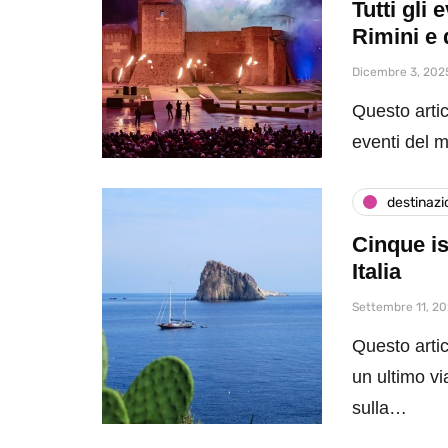
Tutti gli
Rimini e 
Dicembre 3, 202
Questo artic
eventi del 
destinazi
Cinque is
Italia
Settembre 11, 2
Questo artic
un ultimo vi
sulla…