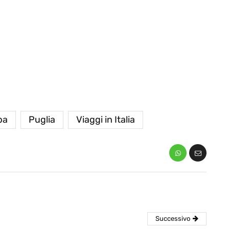
eventi
pa
Puglia
Viaggi in Italia
cia di
Eventi di aprile 2026 a
aggio
Rimini e dintorni
Marzo 31, 2026
Successivo