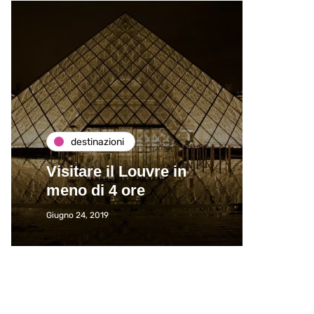
destinazioni
de
Visitare il Louvre in
Paros
meno di 4 ore
Immat
Giugno 24, 2019
Giugno 2