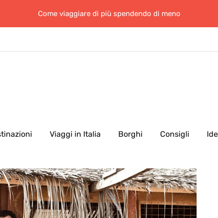
Come viaggiare di più spendendo di meno
tinazioni
Viaggi in Italia
Borghi
Consigli
Id