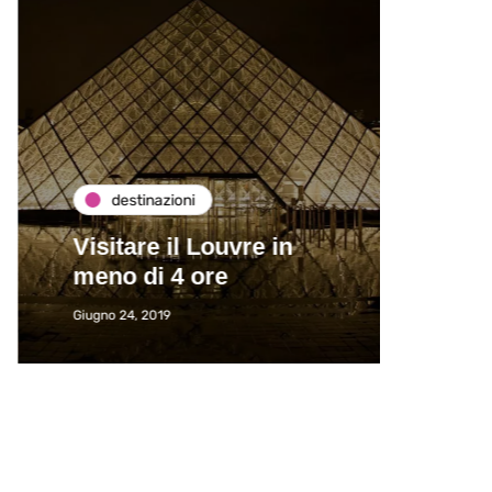
destinazioni
de
Visitare il Louvre in
Paros
meno di 4 ore
Immat
Giugno 24, 2019
Giugno 2