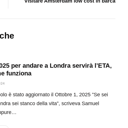
Visitare Amsterdam low cost in barca
nche
025 per andare a Londra servirà l’ETA,
e funziona
024
olo è stato aggiornato il Ottobre 1, 2025 ”Se sei
ndra sei stanco della vita”, scriveva Samuel
Eppure…