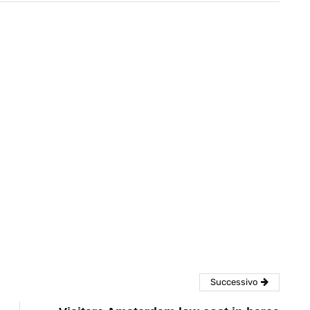
eventi
cia di
Eventi di aprile 2026 a
aggio
Rimini e dintorni
Marzo 31, 2026
Successivo