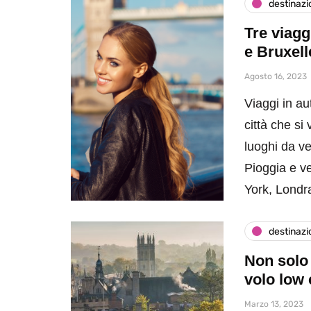
destinazi
Tre viagg
e Bruxell
Agosto 16, 2023
Viaggi in au
città che si
luoghi da ve
Pioggia e ve
York, Londr
destinazi
Non solo 
volo low 
Marzo 13, 2023