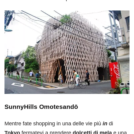
SunnyHills Omotesandō
Mentre fate shopping in una delle vie più
in
di
Tokyo
fermatevi a prendere
dolcetti di mela
e una