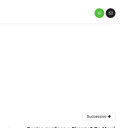
eventi
cia di
Eventi di aprile 2026 a
aggio
Rimini e dintorni
Marzo 31, 2026
Successivo