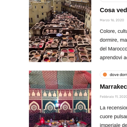
Cosa vede
Marzo 16, 2020
Colore, cultu
dormire, man
del Marocco
aprendovi ad
dove dor
Marrakec
Febbraio 11, 202
La recension
cuore pulsan
imperiale d