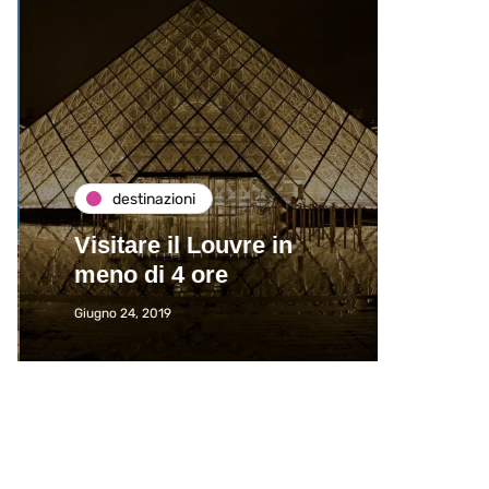
destinazioni
de
Visitare il Louvre in
Paros
meno di 4 ore
Immat
Giugno 24, 2019
Giugno 2