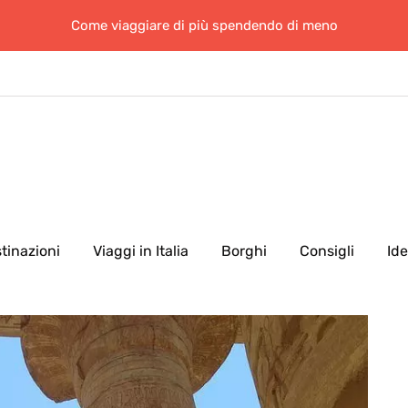
Come viaggiare di più spendendo di meno
tinazioni
Viaggi in Italia
Borghi
Consigli
Id