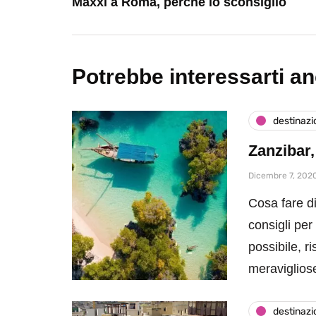
Maxxi a Roma, perché lo sconsiglio
Potrebbe interessarti a
destinazi
Zanzibar,
Dicembre 7, 202
Cosa fare di
consigli per
possibile, ri
meraviglios
destinazi