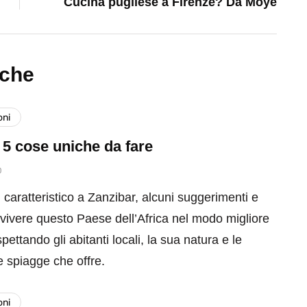
Cucina pugliese a Firenze? Da Moyé
nche
oni
 5 cose uniche da fare
0
 caratteristico a Zanzibar, alcuni suggerimenti e
 vivere questo Paese dell’Africa nel modo migliore
spettando gli abitanti locali, la sua natura e le
e spiagge che offre.
oni