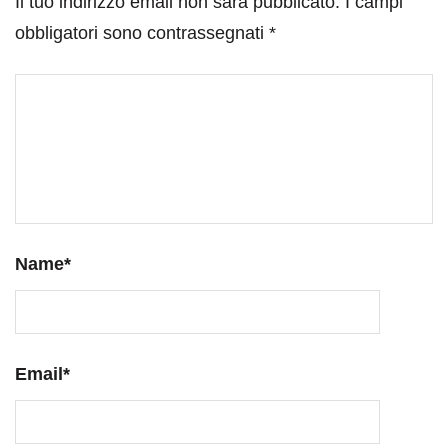
Il tuo indirizzo email non sarà pubblicato.
I campi
obbligatori sono contrassegnati
*
Name
*
Email
*