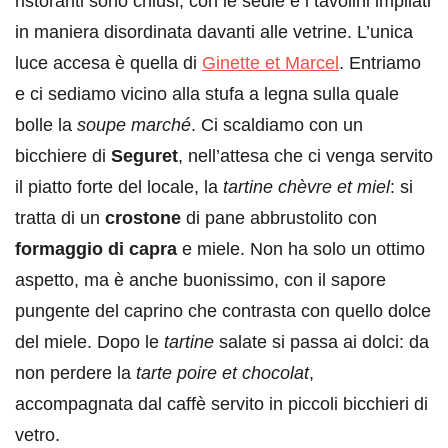
ristoranti sono chiusi, con le sedie e i tavolini impilati
in maniera disordinata davanti alle vetrine. L’unica
luce accesa è quella di
Ginette et Marcel
. Entriamo
e ci sediamo vicino alla stufa a legna sulla quale
bolle la
soupe marché
. Ci scaldiamo con un
bicchiere di
Seguret
, nell’attesa che ci venga servito
il piatto forte del locale, la
tartine chèvre et miel
: si
tratta di un
crostone
di pane abbrustolito con
formaggio di capra
e miele. Non ha solo un ottimo
aspetto, ma è anche buonissimo, con il sapore
pungente del caprino che contrasta con quello dolce
del miele. Dopo le
tartine
salate si passa ai dolci: da
non perdere la
tarte poire et chocolat
,
accompagnata dal caffè servito in piccoli bicchieri di
vetro.