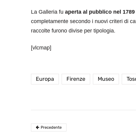
La Galleria fu
aperta al pubblico nel 1789
completamente secondo i nuovi criteri di ca
raccolte furono divise per tipologia.
[vlcmap]
destinazioni
destinazioni
sitare il Louvre in
Paros e la Gre
no di 4 ore
Immaturi il Vi
Europa
Firenze
Museo
Tos
no 24, 2019
Giugno 26, 2013
Precedente