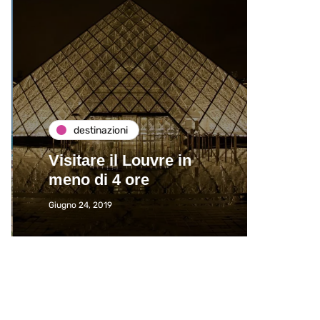
destinazioni
de
Visitare il Louvre in
Paros
meno di 4 ore
Immat
Giugno 24, 2019
Giugno 2