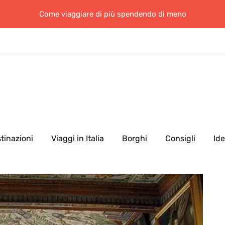
Come viaggiare di più spendendo di meno
tinazioni
Viaggi in Italia
Borghi
Consigli
Id