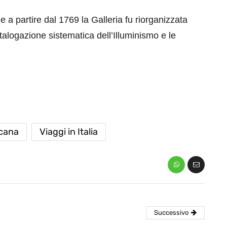
e a partire dal 1769 la Galleria fu riorganizzata
talogazione sistematica dell’Illuminismo e le
eventi
cia di
Eventi di aprile 2026 a
aggio
Rimini e dintorni
cana
Viaggi in Italia
Marzo 31, 2026
Successivo