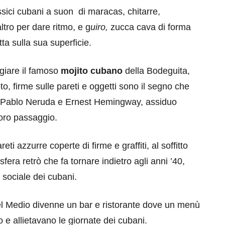
assici cubani a suon di maracas, chitarre,
altro per dare ritmo, e g
uiro,
zucca cava di forma
a sulla sua superficie.
giare il famoso
mojito cubano
della Bodeguita,
, firme sulle pareti e oggetti sono il segno che
, Pablo Neruda e Ernest Hemingway, assiduo
loro passaggio.
ti azzurre coperte di firme e graffiti, al soffitto
fera retrò che fa tornare indietro agli anni ’40,
 sociale dei cubani.
del Medio divenne un bar e ristorante dove un menù
no e allietavano le giornate dei cubani.