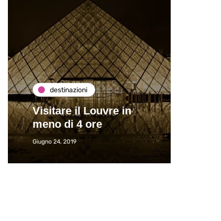
destinazioni
de
Visitare il Louvre in
Paros
meno di 4 ore
Immat
Giugno 24, 2019
Giugno 2