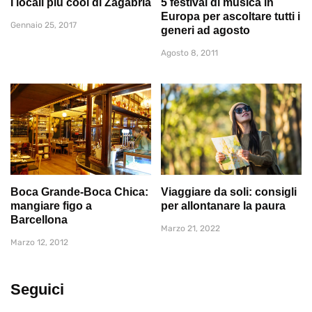
I locali più cool di Zagabria
5 festival di musica in
Europa per ascoltare tutti i
Gennaio 25, 2017
generi ad agosto
Agosto 8, 2011
Boca Grande-Boca Chica:
Viaggiare da soli: consigli
mangiare figo a
per allontanare la paura
Barcellona
Marzo 21, 2022
Marzo 12, 2012
Seguici