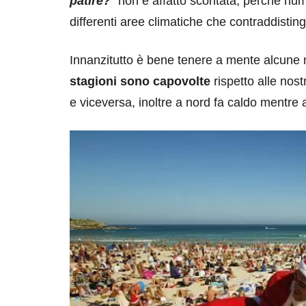
patire?
” non è affatto scontata, perché num
differenti aree climatiche che contraddistingu
Innanzitutto è bene tenere a mente alcune n
stagioni sono capovolte
rispetto alle nost
e viceversa, inoltre a nord fa caldo mentre
destinazioni
destinazioni
sitare il Louvre in
Paros e la Gre
no di 4 ore
Immaturi il Vi
no 24, 2019
Giugno 26, 2013