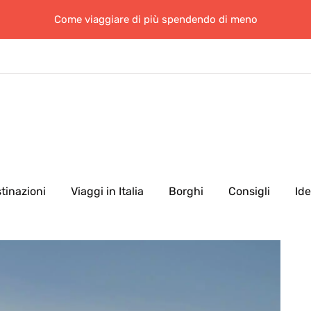
Come viaggiare di più spendendo di meno
tinazioni
Viaggi in Italia
Borghi
Consigli
Id