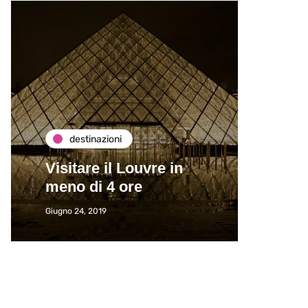
destinazioni
de
Visitare il Louvre in
Paros
meno di 4 ore
Immat
Giugno 24, 2019
Giugno 2