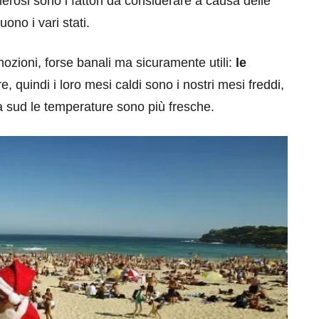
erosi sono i fattori da considerare a causa delle
ono i vari stati.
ozioni, forse banali ma sicuramente utili:
le
re, quindi i loro mesi caldi sono i nostri mesi freddi,
 a sud le temperature sono più fresche.
eventi
cia di
Eventi di aprile 2026 a
aggio
Rimini e dintorni
Marzo 31, 2026