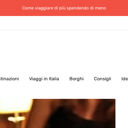
Come viaggiare di più spendendo di meno
tinazioni
Viaggi in Italia
Borghi
Consigli
Id