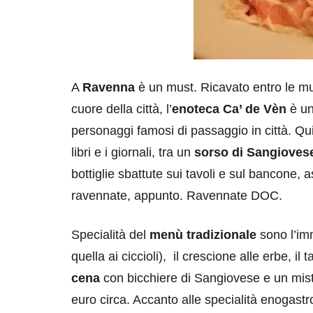
A
Ravenna
è un must. Ricavato entro le mura
cuore della città, l’
enoteca Ca’ de Vèn
è uno
personaggi famosi di passaggio in città. Qui
libri e i giornali, tra un
sorso di Sangioves
bottiglie sbattute sui tavoli e sul bancone
ravennate, appunto. Ravennate DOC.
Specialità del
menù tradizionale
sono l’imm
quella ai ciccioli), il crescione alle erbe, il 
cena
con bicchiere di Sangiovese e un misto
euro circa. Accanto alle specialità enogastr