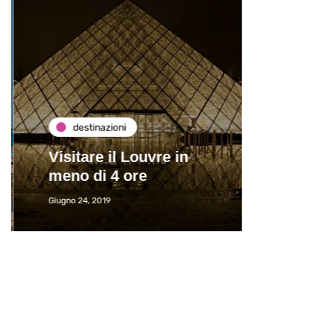
destinazioni
de
Visitare il Louvre in
Paros
meno di 4 ore
Immat
Giugno 24, 2019
Giugno 2