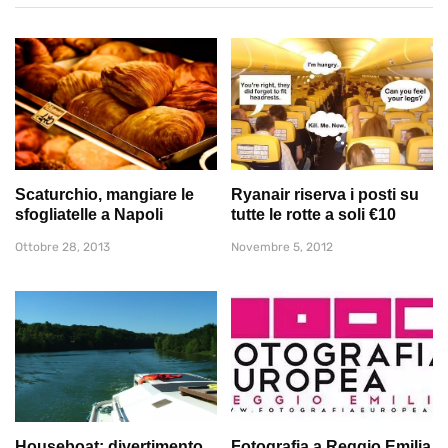
Scaturchio, mangiare le
Ryanair riserva i posti su
sfogliatelle a Napoli
tutte le rotte a soli €10
Ottobre 28, 2013
Novembre 5, 2012
Houseboat: divertimento
Fotografia a Reggio Emilia